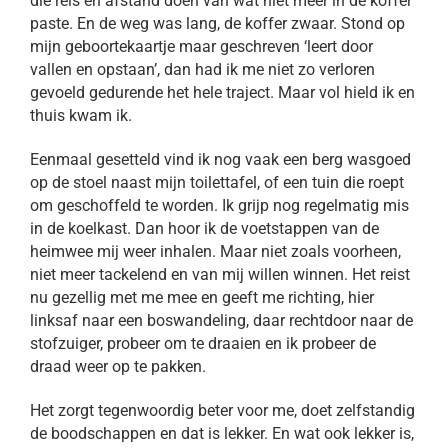
die reis en afstand doen van wat niet meer in de koffer
paste. En de weg was lang, de koffer zwaar. Stond op
mijn geboortekaartje maar geschreven ‘leert door
vallen en opstaan’, dan had ik me niet zo verloren
gevoeld gedurende het hele traject. Maar vol hield ik en
thuis kwam ik.
Eenmaal gesetteld vind ik nog vaak een berg wasgoed
op de stoel naast mijn toilettafel, of een tuin die roept
om geschoffeld te worden. Ik grijp nog regelmatig mis
in de koelkast. Dan hoor ik de voetstappen van de
heimwee mij weer inhalen. Maar niet zoals voorheen,
niet meer tackelend en van mij willen winnen. Het reist
nu gezellig met me mee en geeft me richting, hier
linksaf naar een boswandeling, daar rechtdoor naar de
stofzuiger, probeer om te draaien en ik probeer de
draad weer op te pakken.
Het zorgt tegenwoordig beter voor me, doet zelfstandig
de boodschappen en dat is lekker. En wat ook lekker is,