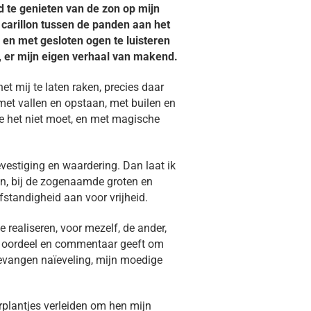
jd te genieten van de zon op mijn
t carillon tussen de panden aan het
 en met gesloten ogen te luisteren
 er mijn eigen verhaal van makend.
et mij te laten raken, precies daar
 met vallen en opstaan, met builen en
oe het niet moet, en met magische
evestiging en waardering. Dan laat ik
ren, bij de zogenaamde groten en
fstandigheid aan voor vrijheid.
e realiseren, voor mezelf, de ander,
een oordeel en commentaar geeft om
onbevangen naïeveling, mijn moedige
erplantjes verleiden om hen mijn