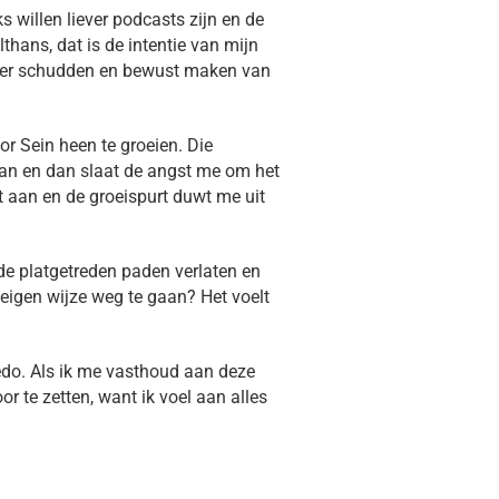
s willen liever podcasts zijn en de
lthans, dat is de intentie van mijn
akker schudden en bewust maken van
or Sein heen te groeien. Die
van en dan slaat de angst me om het
lt aan en de groeispurt duwt me uit
de platgetreden paden verlaten en
igen wijze weg te gaan? Het voelt
credo. Als ik me vasthoud aan deze
r te zetten, want ik voel aan alles