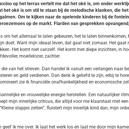
ccino op het terras vertelt me dat het oké is, om onder werkti
at het oké is om stil te staan bij de melodische klanken, die he
 galmen. Om te kijken naar de spelende kinderen bij de fontein
geroezemoes op de markt. Flarden van gesprekken opvangend,
is om het allemaal te laten gebeuren, het te laten binnenkomen, h
ijn doet. Want mijn ideaal leven, dat gaat niet zomaar. Het gaat
kken. Het komt niet vanzelf. Het komt met diepe inzichten, in h
fdevoller, moeitelozer, zachter.
is die van het streven. Dan handel ik vanuit een verlangen naar b
ren en geld verdienen. Dan denk ik geliefd te zijn, erbij te ho
omineert zie ik financiële onafhankelijkheid en economische zel
annelijke en vrouwelijke energie herstellen. Een natuurlijker ritm
oept mijn innerlijke criticus, die altijd voor me klaarstaat met 
“Kleine stapjes zetten”, fluistert mijn innerlijk kind dan, mijn 
en geef ik me over. Ik laat het werk los en laat me door mijn kam