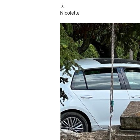
-x-
Nicolette