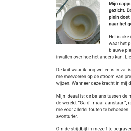
Mijn cappu
gezicht. D
plein doet
naar het 
Het is oké 
waar het p
blauwe ple
invallen over hoe het anders kan. Lie
De kuil waar ik nog wel eens in val 
me meevoeren op de stroom van preste
wijzen. Wanneer deze kracht in mij d
Mijn ideaal is: de balans tussen de m
de wereld. “Ga d’r maar aanstaan”, r
me voor allerlei fouten te behoeden. 
avonturier.
Om de strijdbijl in mezelf te begrav