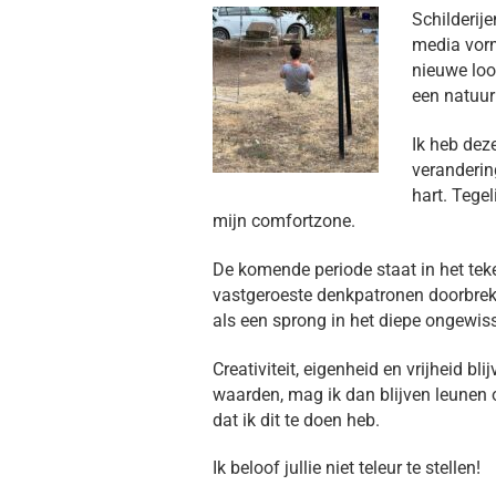
Schilderij
media vormg
nieuwe loo
een natuurl
Ik heb deze
veranderin
hart. Tegel
mijn comfortzone.
De komende periode staat in het teke
vastgeroeste denkpatronen doorbrek
als een sprong in het diepe ongewis
Creativiteit, eigenheid en vrijheid b
waarden, mag ik dan blijven leunen o
dat ik dit te doen heb.
Ik beloof jullie niet teleur te stellen!