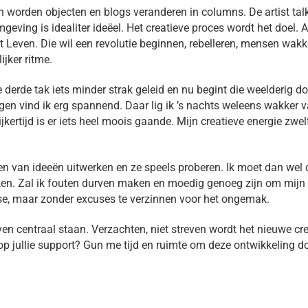
en worden objecten en blogs veranderen in columns. De artist talk
eving is idealiter ideëel. Het creatieve proces wordt het doel. A
t Leven. Die wil een revolutie beginnen, rebelleren, mensen w
ijker ritme.
 derde tak iets minder strak geleid en nu begint die weelderig do
gen vind ik erg spannend. Daar lig ik ’s nachts weleens wakker 
ijkertijd is er iets heel moois gaande. Mijn creatieve energie zwe
n van ideeën uitwerken en ze speels proberen. Ik moet dan wel 
en. Zal ik fouten durven maken en moedig genoeg zijn om mijn e
se, maar zonder excuses te verzinnen voor het ongemak.
lijven centraal staan. Verzachten, niet streven wordt het nieuwe 
p jullie support? Gun me tijd en ruimte om deze ontwikkeling doo