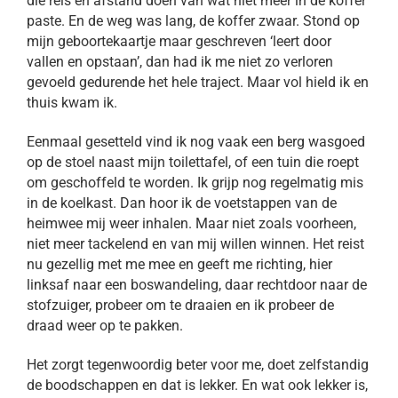
die reis en afstand doen van wat niet meer in de koffer
paste. En de weg was lang, de koffer zwaar. Stond op
mijn geboortekaartje maar geschreven ‘leert door
vallen en opstaan’, dan had ik me niet zo verloren
gevoeld gedurende het hele traject. Maar vol hield ik en
thuis kwam ik.
Eenmaal gesetteld vind ik nog vaak een berg wasgoed
op de stoel naast mijn toilettafel, of een tuin die roept
om geschoffeld te worden. Ik grijp nog regelmatig mis
in de koelkast. Dan hoor ik de voetstappen van de
heimwee mij weer inhalen. Maar niet zoals voorheen,
niet meer tackelend en van mij willen winnen. Het reist
nu gezellig met me mee en geeft me richting, hier
linksaf naar een boswandeling, daar rechtdoor naar de
stofzuiger, probeer om te draaien en ik probeer de
draad weer op te pakken.
Het zorgt tegenwoordig beter voor me, doet zelfstandig
de boodschappen en dat is lekker. En wat ook lekker is,